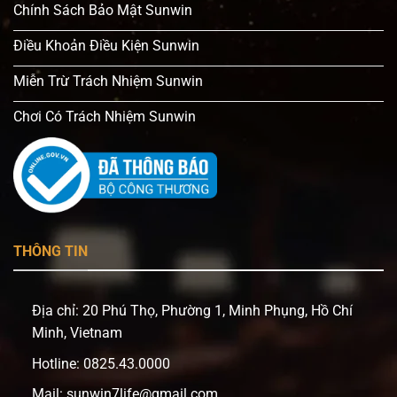
Chính Sách Bảo Mật Sunwin
Điều Khoản Điều Kiện Sunwin
Miễn Trừ Trách Nhiệm Sunwin
Chơi Có Trách Nhiệm Sunwin
THÔNG TIN
Địa chỉ: 20 Phú Thọ, Phường 1, Minh Phụng, Hồ Chí
Minh, Vietnam
Hotline: 0825.43.0000
Mail:
sunwin7life@gmail.com