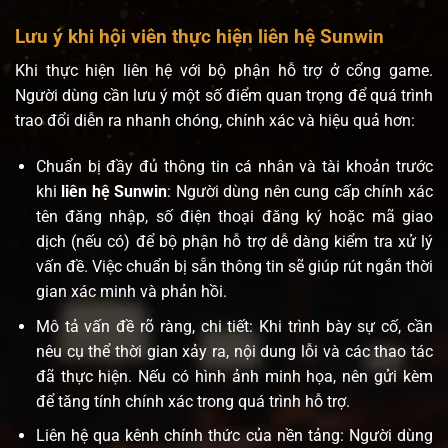
Lưu ý khi hội viên thực hiện liên hệ Sunwin
Khi thực hiện liên hệ với bộ phận hỗ trợ ở cổng game.
Người dùng cần lưu ý một số điểm quan trọng để quá trình
trao đổi diễn ra nhanh chóng, chính xác và hiệu quả hơn:
Chuẩn bị đầy đủ thông tin cá nhân và tài khoản trước
khi
liên hệ Sunwin
: Người dùng nên cung cấp chính xác
tên đăng nhập, số điện thoại đăng ký hoặc mã giao
dịch (nếu có) để bộ phận hỗ trợ dễ dàng kiểm tra xử lý
vấn đề. Việc chuẩn bị sẵn thông tin sẽ giúp rút ngắn thời
gian xác minh và phản hồi.
Mô tả vấn đề rõ ràng, chi tiết: Khi trình bày sự cố, cần
nêu cụ thể thời gian xảy ra, nội dung lỗi và các thao tác
đã thực hiện. Nếu có hình ảnh minh họa, nên gửi kèm
để tăng tính chính xác trong quá trình hỗ trợ.
Liên hệ qua kênh chính thức của nền tảng: Người dùng