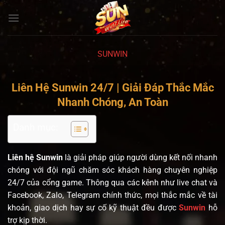
Bỏ
qua
nội
dung
SUNWIN
Liên Hệ Sunwin 24/7 | Giải Đáp Thắc Mắc
Nhanh Chóng, An Toàn
Danh mục:
Liên hệ Sunwin
là giải pháp giúp người dùng kết nối nhanh
chóng với đội ngũ chăm sóc khách hàng chuyên nghiệp
24/7 của cổng game. Thông qua các kênh như live chat và
Facebook, Zalo, Telegram chính thức, mọi thắc mắc về tài
khoản, giao dịch hay sự cố kỹ thuật đều được
Sunwin
hỗ
trợ kịp thời.