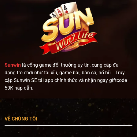
Sunwin
là cổng game đổi thưởng uy tín, cung cấp đa
dạng trò chơi như tài xỉu, game bài, bắn cá, nổ hũ… Truy
cập Sunwin SE tải app chính thức và nhận ngay giftcode
50K hấp dẫn.
VỀ CHÚNG TÔI