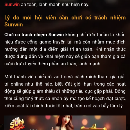
Sunwin
an toàn, lành mạnh như hiện nay.
Lý do mỗi hội viên cần chơi có trách nhiệm
Sunwin
Chơi có trách nhiệm Sunwin
không chỉ đơn thuần là khẩu
hiệu được cổng game truyền tải mà còn nhằm mục đích
hướng đến một địa điểm giải trí an toàn. Khi nhận thức
được đúng đắn về khái niệm này sẽ giúp bạn tham gia cá
cược trực tuyến thêm phần an toàn, lành mạnh.
Một thành viên hiểu rõ vai trò và cách mình tham gia giải
trí online như thế nào, biết đặt giới hạn trong các hoạt
động sẽ giúp giảm thiểu đi những tiêu cực gặp phải. Đồng
thời cũng từ ý thức cá nhân ấy mà tạo kế hoạch đặt cược,
kiểm soát tài chính được tốt nhất, tránh rơi vào bẫy tâm lý.