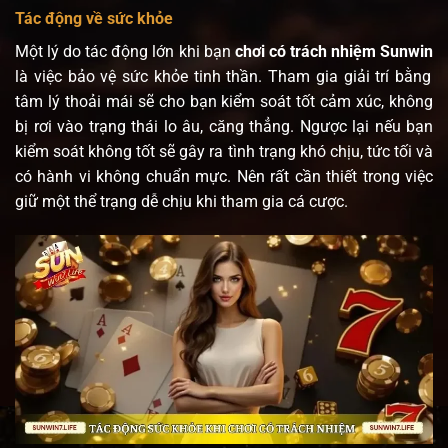
Tác động về sức khỏe
Một lý do tác động lớn khi bạn
chơi có trách nhiệm Sunwin
là việc bảo vệ sức khỏe tinh thần. Tham gia giải trí bằng
tâm lý thoải mái sẽ cho bạn kiểm soát tốt cảm xúc, không
bị rơi vào trạng thái lo âu, căng thẳng. Ngược lại nếu bạn
kiểm soát không tốt sẽ gây ra tình trạng khó chịu, tức tối và
có hành vi không chuẩn mực. Nên rất cần thiết trong việc
giữ một thể trạng dễ chịu khi tham gia cá cược.