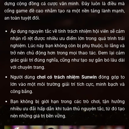
dựng cộng đồng cá cược văn minh. Đây luôn là điều mà
cổng game đề cao nhằm tạo ra một nền tảng lành mạnh,
an toàn tuyệt đối.
Áp dụng nguyên tắc về tính trách nhiệm hội viên sẽ cảm
nhận rõ rệt được nhiều ưu điểm lớn trong quá trình trải
nghiệm. Lúc này bạn không còn bị phụ thuộc, lo lắng và
trở nên chủ động hơn trong mọi thao tác. Đem lại cảm
giác giải trí đúng nghĩa, cũng như tạo sự gắn bó lâu dài
với chuyên trang.
Người dùng
chơi có trách nhiệm Sunwin
đóng góp to
lớn vào một môi trường giải trí tích cực, minh bạch và
công bằng.
Bạn không bị giới hạn trong các trò chơi, tận hưởng
nhiều ưu đãi hấp dẫn khi tuân thủ nguyên tắc, từ đó tạo
nên những giá trị bền vững.