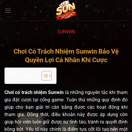
Bỏ
qua
nội
dung
SUNWIN
Chơi Có Trách Nhiệm Sunwin Bảo Vệ
Quyền Lợi Cá Nhân Khi Cược
Danh mục:
Chơi có trách nhiệm Sunwin
là những nguyên tắc khi tham
gia đặt cược tại cổng game. Tuân thủ những quy định đó
giúp cho bạn giải trí cân bằng được các hoạt động khi
tham gia. Đồng thời, điều khoản này được áp dụng còn
giúp hội viên luôn giữ được sự tỉnh táo, tránh ra quyết định
bồng bột. Yếu tố này chính là điểm tựa cốt lõi tạo nên một