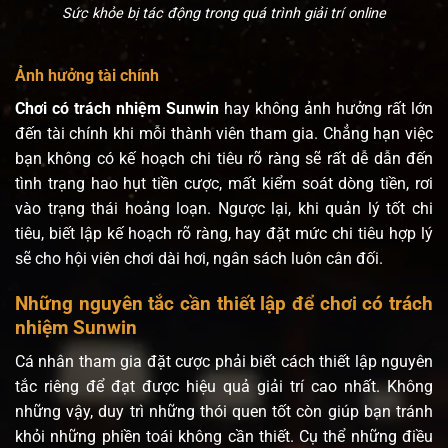
Sức khỏe bị tác động trong quá trình giải trí online
Ảnh hưởng tài chính
Chơi có trách nhiệm Sunwin
hay không ảnh hưởng rất lớn
đến tài chính khi mỗi thành viên tham gia. Chẳng hạn việc
bạn không có kế hoạch chi tiêu rõ ràng sẽ rất dễ dẫn đến
tình trạng hao hụt tiền cược, mất kiểm soát dòng tiền, rơi
vào trạng thái hoảng loạn. Ngược lại, khi quản lý tốt chi
tiêu, biết lập kế hoạch rõ ràng, hay đặt mức chi tiêu hợp lý
sẽ cho hội viên chơi dài hơi, ngân sách luôn cân đối.
Những nguyên tắc cần thiết lập để chơi có trách
nhiệm Sunwin
Cá nhân tham gia đặt cược phải biết cách thiết lập nguyên
tắc riêng để đạt được hiệu quả giải trí cao nhất. Không
những vậy, duy trì những thói quen tốt còn giúp bạn tránh
khỏi những phiền toái không cần thiết. Cụ thể những điều