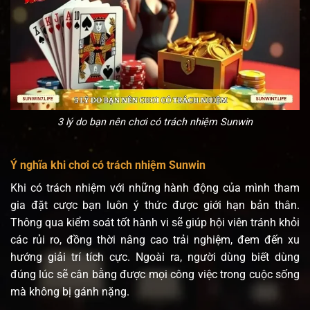
3 lý do bạn nên chơi có trách nhiệm Sunwin
Ý nghĩa khi chơi có trách nhiệm Sunwin
Khi có trách nhiệm với những hành động của mình tham
gia đặt cược bạn luôn ý thức được giới hạn bản thân.
Thông qua kiểm soát tốt hành vi sẽ giúp hội viên tránh khỏi
các rủi ro, đồng thời nâng cao trải nghiệm, đem đến xu
hướng giải trí tích cực. Ngoài ra, người dùng biết dùng
đúng lúc sẽ cân bằng được mọi công việc trong cuộc sống
mà không bị gánh nặng.